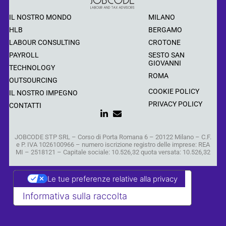
IL NOSTRO MONDO
MILANO
HLB
BERGAMO
LABOUR CONSULTING
CROTONE
PAYROLL
SESTO SAN
GIOVANNI
TECHNOLOGY
ROMA
OUTSOURCING
COOKIE POLICY
IL NOSTRO IMPEGNO
PRIVACY POLICY
CONTATTI
JOBCODE STP SRL – Corso di Porta Romana 6 – 20122 Milano – C.F.
e P. IVA 1026100966 – numero iscrizione registro delle imprese: REA
MI – 2518121 – Capitale sociale: 10.526,32 quota versata: 10.526,32
Le tue preferenze relative alla privacy
Informativa sulla raccolta