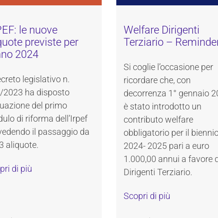
EF: le nuove
Welfare Dirigenti
quote previste per
Terziario – Reminde
nno 2024
Si coglie l’occasione per
ecreto legislativo n.
ricordare che, con
/2023 ha disposto
decorrenza 1° gennaio 2
ttuazione del primo
è stato introdotto un
lo di riforma dell’Irpef
contributo welfare
vedendo il passaggio da
obbligatorio per il bienni
3 aliquote.
2024- 2025 pari a euro
1.000,00 annui a favore 
ri di più
Dirigenti Terziario.
Scopri di più