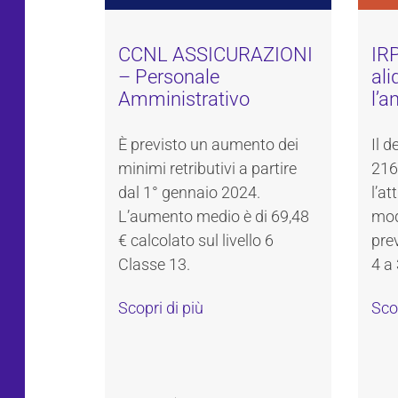
CCNL ASSICURAZIONI
IRP
– Personale
ali
Amministrativo
l’a
È previsto un aumento dei
Il d
minimi retributivi a partire
216
dal 1° gennaio 2024.
l’a
L’aumento medio è di 69,48
modu
€ calcolato sul livello 6
pre
Classe 13.
4 a 
Scopri di più
Scop