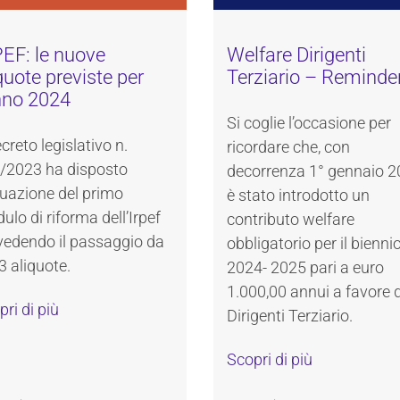
EF: le nuove
Welfare Dirigenti
quote previste per
Terziario – Reminde
nno 2024
Si coglie l’occasione per
ecreto legislativo n.
ricordare che, con
/2023 ha disposto
decorrenza 1° gennaio 2
ttuazione del primo
è stato introdotto un
lo di riforma dell’Irpef
contributo welfare
vedendo il passaggio da
obbligatorio per il bienni
3 aliquote.
2024- 2025 pari a euro
1.000,00 annui a favore 
ri di più
Dirigenti Terziario.
Scopri di più