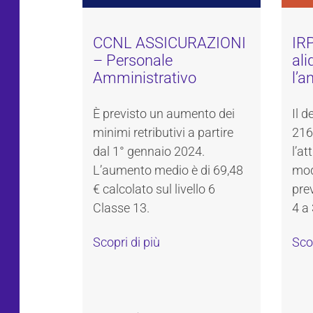
CCNL ASSICURAZIONI
IRP
– Personale
ali
Amministrativo
l’a
È previsto un aumento dei
Il d
minimi retributivi a partire
216
dal 1° gennaio 2024.
l’a
L’aumento medio è di 69,48
modu
€ calcolato sul livello 6
pre
Classe 13.
4 a 
Scopri di più
Scop