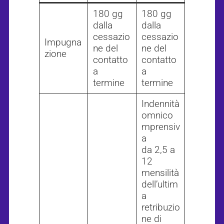
180 gg
180 gg
dalla
dalla
cessazio
cessazio
Impugna
ne del
ne del
zione
contatto
contatto
a
a
termine
termine
Indennità
omnico
mprensiv
a
da 2,5 a
12
mensilità
dell’ultim
a
retribuzio
ne di