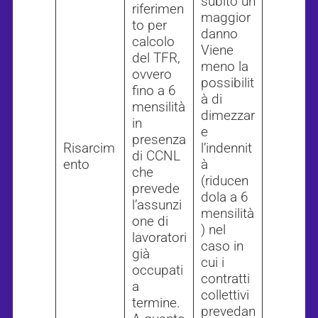
subito un
riferimen
maggior
to per
danno
calcolo
Viene
del TFR,
meno la
ovvero
possibilit
fino a 6
à di
mensilità
dimezzar
in
e
presenza
Risarcim
l’indennit
di CCNL
ento
à
che
(riducen
prevede
dola a 6
l’assunzi
mensilità
one di
) nel
lavoratori
caso in
già
cui i
occupati
contratti
a
collettivi
termine.
prevedan