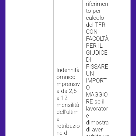
riferimen
to per
calcolo
del TFR,
CON
FACOLTÀ
PER IL
GIUDICE
DI
FISSARE
Indennità
UN
omnico
IMPORT
mprensiv
O
a da 2,5
MAGGIO
a 12
RE se il
mensilità
lavorator
dell’ultim
e
a
dimostra
retribuzio
di aver
ne di