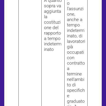
A quanto
o
sopra va
l’assunzi
aggiunta
one,
la
anche a
costituzi
tempo
one del
indeterm
rapporto
inato, di
a tempo
lavoratori
indeterm
già
inato
occupati
con
contratto
a
termine
nell’ambi
to di
specifich
e
graduato